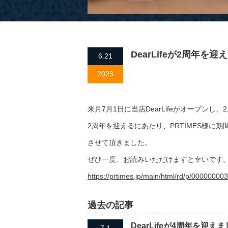
DearLifeが2周年を迎
6.21
2023
来月7月1日に当店DearLifeがオープンし
2周年を迎えるにあたり、PRTIMES様に
させて頂きました。
ぜひ一度、お読みいただけますと幸いです
https://prtimes.jp/main/html/rd/p/0000000
過去の記事
DearLifeが4周年を迎え